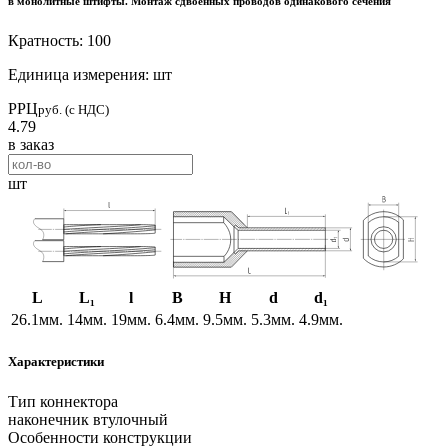
в монолитные штифты. Монтаж сдвоенных проводов одинакового сечения
Кратность: 100
Единица измерения: шт
РРЦ
руб. (с НДС)
4.79
в заказ
шт
L
L₁
l
B
H
d
d₁
26.1мм.
14мм.
19мм.
6.4мм.
9.5мм.
5.3мм.
4.9мм.
Характеристики
Тип коннектора
наконечник втулочный
Особенности конструкции