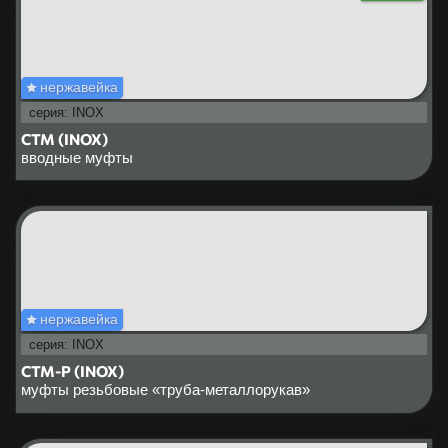
нержавейка
серия: INOX
СТМ (INOX)
вводные муфты
нержавейка
серия: INOX
СТМ-Р (INOX)
муфты резьбовые «труба-металлорукав»