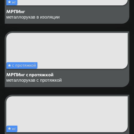
нг
МРПИнг
металлорукав в изоляции
с протяжкой
МРПИнг с протяжкой
металлорукав с протяжкой
нг