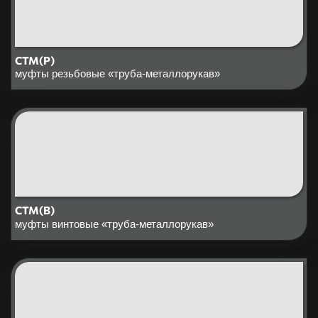
СТМ(Р)
муфты резьбовые «труба-металлорукав»
СТМ(В)
муфты винтовые «труба-металлорукав»