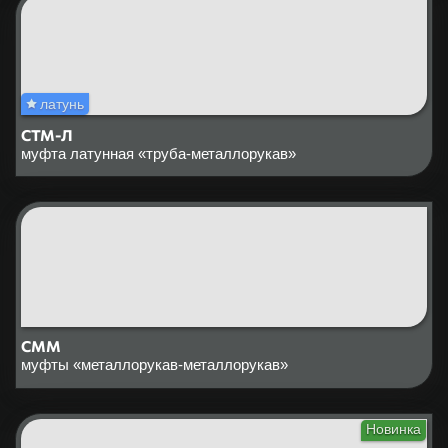
латунь
СТМ-Л
муфта латунная «труба-металлорукав»
СММ
муфты «металлорукав-металлорукав»
Новинка