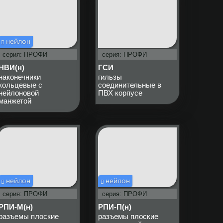
нейлон
серия: ПРОФИ
серия: ПРОФИ
НВИ(н)
ГСИ
наконечники
гильзы
кольцевые с
соединительные в
нейлоновой
ПВХ корпусе
манжетой
нейлон
нейлон
серия: ПРОФИ
серия: ПРОФИ
РПИ-М(н)
РПИ-П(н)
разъемы плоские
разъемы плоские