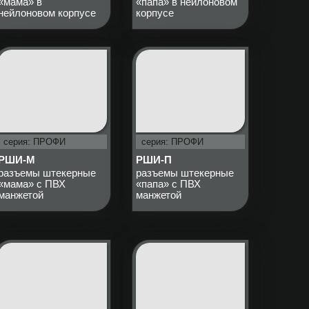
«мама» в
«папа» в нейлоновом
нейлоновом корпусе
корпусе
серия: ПРОФИ
серия: ПРОФИ
РШИ-М
РШИ-П
разъемы штекерные
разъемы штекерные
«мама» с ПВХ
«папа» с ПВХ
манжетой
манжетой