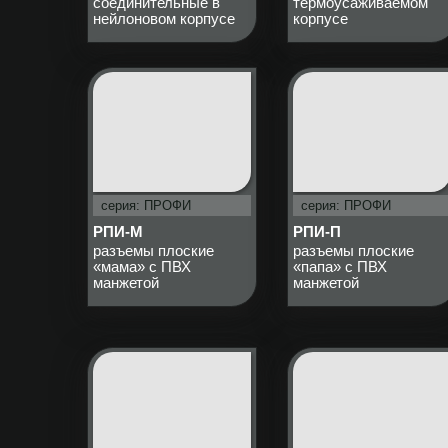
соединительные в
термоусаживаемом
нейлоновом корпусе
корпусе
серия: ПРОФИ
серия: ПРОФИ
РПИ-М
РПИ-П
разъемы плоские
разъемы плоские
«мама» с ПВХ
«папа» с ПВХ
манжетой
манжетой