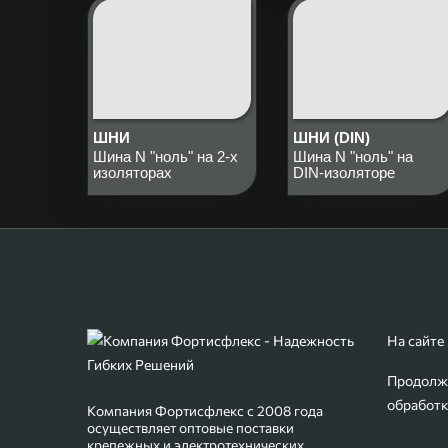
ШНИ
ШНИ (DIN)
Шина N "ноль" на 2-х
Шина N "ноль" на
изоляторах
DIN-изоляторе
На сайте
Продолжа
обработк
Компания Фортисфлекс с 2008 года
осуществляет оптовые поставки
крепежных и электротехнических