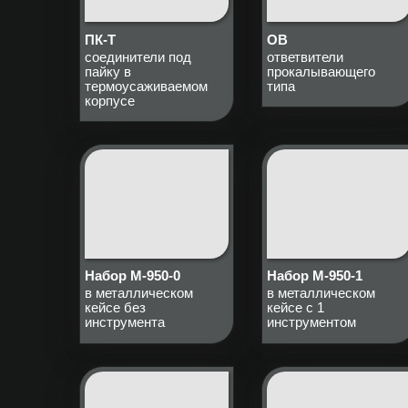
ПК-Т
ОВ
соединители под
ответвители
пайку в
прокалывающего
термоусаживаемом
типа
корпусе
Набор М-950-0
Набор М-950-1
в металлическом
в металлическом
кейсе без
кейсе с 1
инструмента
инструментом