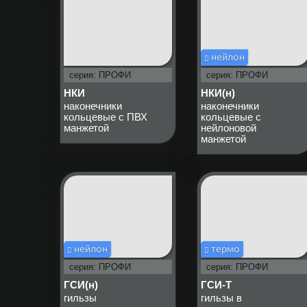
нейлон
серия: ПРОФИ
серия: ПРОФИ
НКИ
НКИ(н)
наконечники
наконечники
кольцевые с ПВХ
кольцевые с
манжетой
нейлоновой
манжетой
нейлон
термо
серия: ПРОФИ
серия: ПРОФИ
ГСИ(н)
ГСИ-Т
гильзы
гильзы в