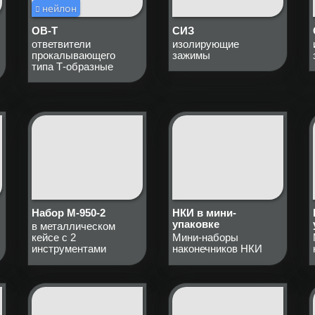
нейлон
ОВ-Т
СИЗ
ответвители
изолирующие
прокалывающего
зажимы
типа Т-образные
Набор М-950-2
НКИ в мини-
упаковке
в металлическом
кейсе с 2
Мини-наборы
инструментами
наконечников НКИ