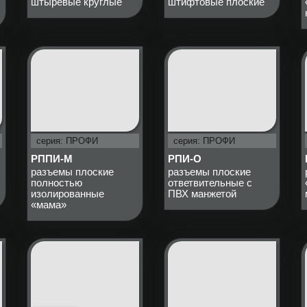
штыревые круглые
штифтовые плоские
серия: ПРОФИ
серия: ПРОФИ
РППИ-М
РПИ-О
разъемы плоские
разъемы плоские
полностью
ответвительные с
изолированные
ПВХ манжетой
«мама»