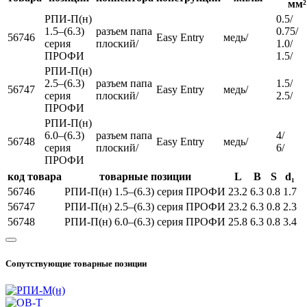
мм²
РПИ-П(н)
0.5/
1.5–(6.3)
разъем папа
0.75/
56746
Easy Entry
медь/
серия
плоский/
1.0/
ПРОФИ
1.5/
РПИ-П(н)
2.5–(6.3)
разъем папа
1.5/
56747
Easy Entry
медь/
серия
плоский/
2.5/
ПРОФИ
РПИ-П(н)
6.0–(6.3)
разъем папа
4/
56748
Easy Entry
медь/
серия
плоский/
6/
ПРОФИ
код товара
товарные позиции
L
B
S
d₁
56746
РПИ-П(н) 1.5–(6.3) серия ПРОФИ
23.2
6.3
0.8
1.7
56747
РПИ-П(н) 2.5–(6.3) серия ПРОФИ
23.2
6.3
0.8
2.3
56748
РПИ-П(н) 6.0–(6.3) серия ПРОФИ
25.8
6.3
0.8
3.4
Сопутствующие товарные позиции