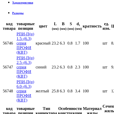
Характеристики
Размеры
код
товарные
L
B
S
d₁
ед.
цвет
кратность
Ц
товара
позиции
изм.
(мм)
(мм)
(мм)
(мм)
РПИ-П(н)
1.5–(6.3)
56746
серия
красный
23.2
6.3
0.8
1.7
100
шт
8
ПРОФИ
(КВТ)
РПИ-П(н)
2.5–(6.3)
56747
серия
синий
23.2
6.3
0.8
2.3
100
шт
9
ПРОФИ
(КВТ)
РПИ-П(н)
6.0–(6.3)
56748
серия
желтый
25.8
6.3
0.8
3.4
100
шт
1
ПРОФИ
(КВТ)
Сечен
код
товарные
Тип
Особенности
Материал
жилы
товара
позиции
коннектора
конструкции
жилы