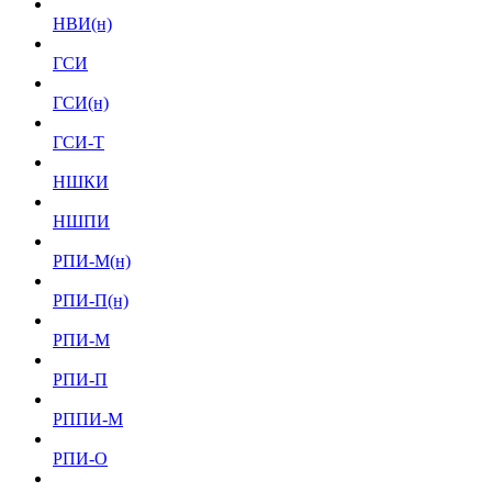
НВИ(н)
ГСИ
ГСИ(н)
ГСИ-Т
НШКИ
НШПИ
РПИ-М(н)
РПИ-П(н)
РПИ-М
РПИ-П
РППИ-М
РПИ-О