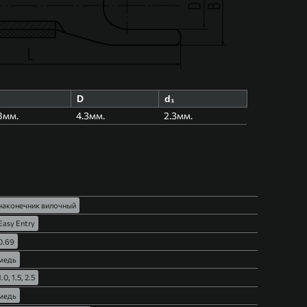
D
d₁
8мм.
4.3мм.
2.3мм.
наконечник вилочный
Easy Entry
0.69
медь
1.0, 1.5, 2.5
медь