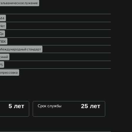
гальваническое лужение
М4
Нет
Да
ПВХ
Международный стандарт
синий
75
опрессовка
5 лет
25 лет
Срок службы