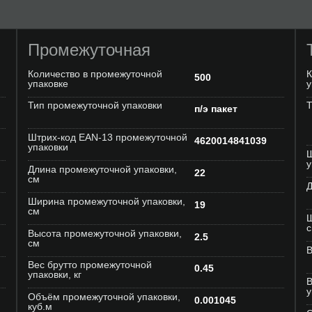
Промежуточная
Количество в промежуточной
К
500
упаковке
у
Тип промежуточной упаковки
Т
п/э пакет
Штрих-код EAN-13 промежуточной
4620014841039
упаковки
Ш
у
Длина промежуточной упаковки,
22
см
Д
Ширина промежуточной упаковки,
19
см
Ш
Высота промежуточной упаковки,
2.5
см
В
Вес брутто промежуточной
0.45
упаковки, кг
В
у
Объём промежуточной упаковки,
0.001045
куб.м