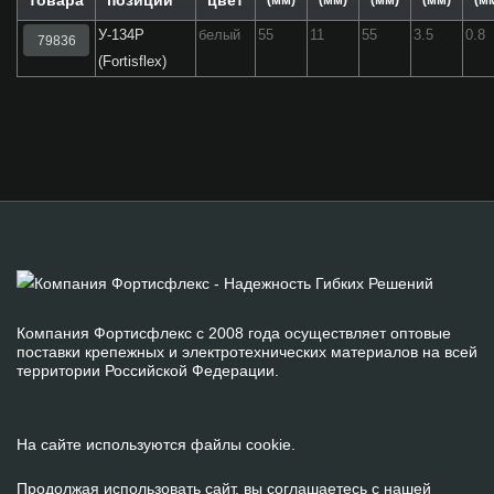
товара
позиции
цвет
(мм)
(мм)
(мм)
(мм)
(м
У-134Р
белый
55
11
55
3.5
0.8
79836
(Fortisflex)
Компания Фортисфлекс с 2008 года осуществляет оптовые
поставки крепежных и электротехнических материалов на всей
территории Российской Федерации.
На сайте используются файлы cookie.
Продолжая использовать сайт, вы соглашаетесь с нашей