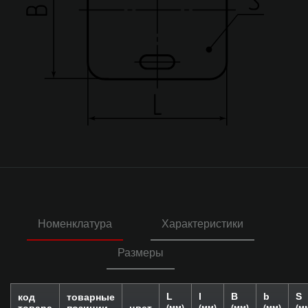
Номенклатура
Характеристики
Размеры
L
l
B
b
S
код
товарные