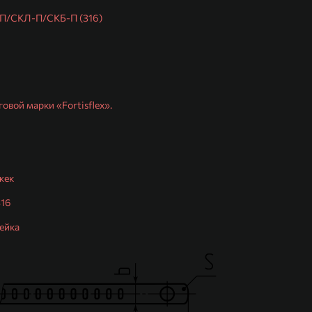
-П/СКЛ-П/СКБ-П (316)
вой марки «Fortisflex».
жек
316
ейка