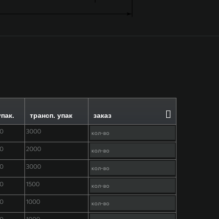
упак.
трансп. упак
заказ
00
3000
00
2000
00
3000
00
1500
00
1000
00
1000