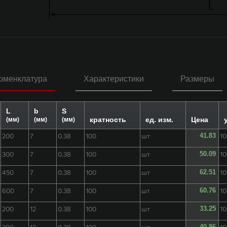
оменклатура
Характеристики
Размеры
L
b
S
кратность
ед. изм.
Цена
(мм)
(мм)
(мм)
200
7
0.38
100
шт
41.83
1
300
7
0.38
100
шт
50.09
1
450
7
0.38
100
шт
62.51
1
600
7
0.38
100
шт
60.76
1
200
12
0.38
100
шт
33.25
1
300
12
0.38
100
шт
40.86
1