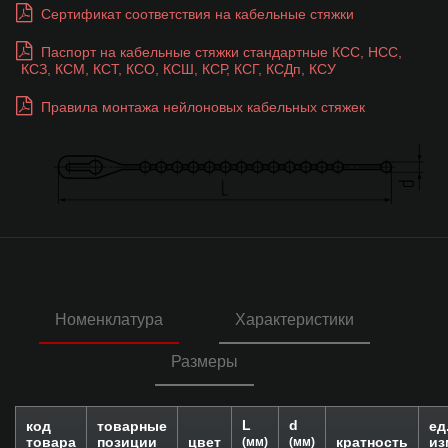
Сертификат соответствия на кабельные стяжки
Паспорт на кабельные стяжки стандартные КСС, НСС,
КСЗ, КСМ, КСТ, КСО, КСШ, КСР, КСГ, КСДп, КСУ
Правила монтажа нейлоновых кабельных стяжек
Номенклатура
Характеристики
Размеры
L
d
код
товарные
ед
товара
позиции
цвет
кратность
из
(мм)
(мм)