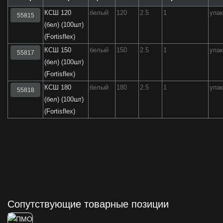
КСШ 120
белый
120
2.5
1
упа
55815
(бел) (100шт)
(Fortisflex)
КСШ 150
белый
150
2.5
1
упа
55817
(бел) (100шт)
(Fortisflex)
КСШ 180
белый
180
2.5
1
упа
55818
(бел) (100шт)
(Fortisflex)
Сопутствующие товарные позиции