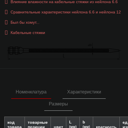
Влияние влажности на кабельные стяжки из нейлона 6.6
Сравнительные характеристики нейлона 6.6 и нейлона 12
Был бы хомут...
Кабельные стяжки
Номенклатура
Характеристики
Размеры
L
b
код
товарные
ед
товара
позиции
цвет
кратность
из
(мм)
(мм)