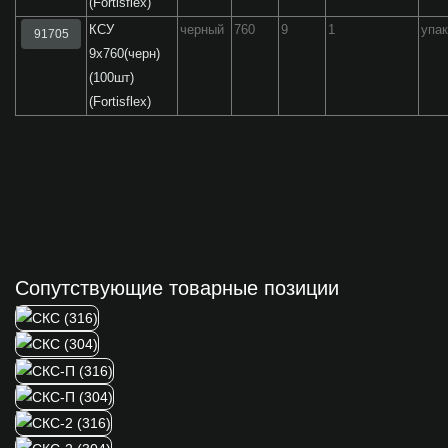
(Fortisflex)
КСУ
черный
760
9
1
упа
91705
9х760(черн)
(100шт)
(Fortisflex)
Сопутствующие товарные позиции