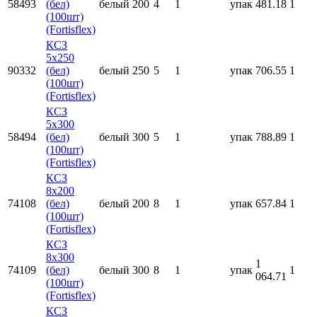
58493
(бел)
белый
200
4
1
упак
481.18
1
(100шт)
(Fortisflex)
КСЗ
5х250
90332
(бел)
белый
250
5
1
упак
706.55
1
(100шт)
(Fortisflex)
КСЗ
5x300
58494
(бел)
белый
300
5
1
упак
788.89
1
(100шт)
(Fortisflex)
КСЗ
8x200
74108
(бел)
белый
200
8
1
упак
657.84
1
(100шт)
(Fortisflex)
КСЗ
8x300
1
74109
(бел)
белый
300
8
1
упак
1
064.71
(100шт)
(Fortisflex)
КСЗ