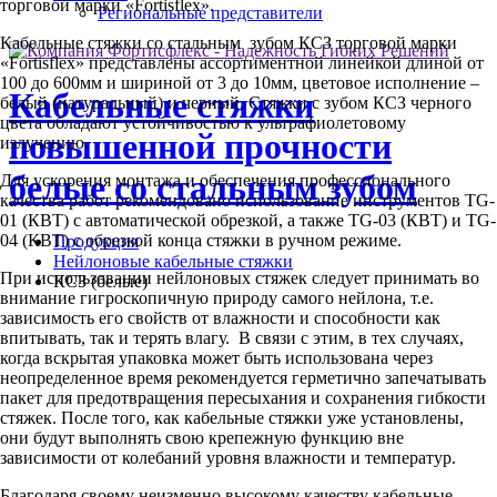
торговой марки «Fortisflex».
Региональные представители
Кабельные стяжки со стальным зубом КСЗ торговой марки
«Fortisflex» представлены ассортиментной линейкой длиной от
100 до 600мм и шириной от 3 до 10мм, цветовое исполнение –
Кабельные стяжки
белый (натуральный) и черный. Стяжки с зубом КСЗ черного
цвета обладают устойчивостью к ультрафиолетовому
повышенной прочности
излучению.
белые со стальным зубом
Для ускорения монтажа и обеспечения профессионального
качества работ рекомендовано использование инструментов ТG-
01 (КВТ) с автоматической обрезкой, а также TG-03 (КВТ) и TG-
04 (КВТ) с обрезкой конца стяжки в ручном режиме.
Продукция
Нейлоновые кабельные стяжки
При использовании нейлоновых стяжек следует принимать во
КСЗ (белые)
внимание гигроскопичную природу самого нейлона, т.е.
зависимость его свойств от влажности и способности как
впитывать, так и терять влагу. В связи с этим, в тех случаях,
когда вскрытая упаковка может быть использована через
неопределенное время рекомендуется герметично запечатывать
пакет для предотвращения пересыхания и сохранения гибкости
стяжек. После того, как кабельные стяжки уже установлены,
они будут выполнять свою крепежную функцию вне
зависимости от колебаний уровня влажности и температур.
Благодаря своему неизменно высокому качеству кабельные