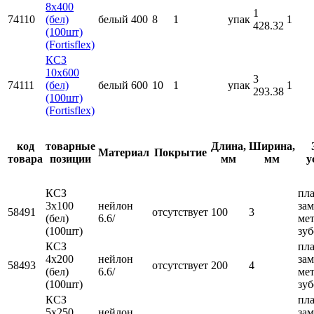
8x400
1
74110
(бел)
белый
400
8
1
упак
1
428.32
(100шт)
(Fortisflex)
КСЗ
10x600
3
74111
(бел)
белый
600
10
1
упак
1
293.38
(100шт)
(Fortisflex)
код
товарные
Длина,
Ширина,
Материал
Покрытие
товара
позиции
мм
мм
у
КСЗ
пл
3x100
нейлон
зам
58491
отсутствует
100
3
(бел)
6.6/
ме
(100шт)
зу
КСЗ
пл
4x200
нейлон
зам
58493
отсутствует
200
4
(бел)
6.6/
ме
(100шт)
зу
КСЗ
пл
5х250
нейлон
зам