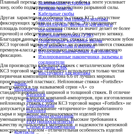
Плавный переход от замка стяжки с зубом к ленте усиливает
Заземляющие устройства
зону, особо подверженную воздействию разрывной силы.
Трубные хомуты
Кабельные скобы
Другая характерная особенность стяжек КСЗ - отсутствие
Аксессуары для прямого монтажа
фиксирующих зубцов на «теле» ленты. Это увеличивает
Металлорукав, фитинги для ввода и
площадь поперечного сечения стяжки (а значит делает ее более
соединения
прочной) и обеспечивает плавную бесступенчатую затяжку.
Кабельная протяжка (УЗК)
Благодаря данным особенностям, стяжки с металлическим зубом
Герметичные кабельные вводы
КСЗ торговой марки «Fortisflex» заслуженно являются стяжками
IP68 коннекторы и коробки
премиум-класса и обеспечивают надежную и долговечную
Втулочные наконечники для проводов
фиксацию.
Изолированные наконечники, разъемы и
соединители
Для производства кабельных стяжек с металлическим зубом
Клеммы СМК
КСЗ торговой марки «Fortisflex» используется только чистая
Инструмент для монтажа
первичная композиция нейлона 6.6 от лучших мировых
производителей пластмасс. Нейлоновые стяжки «Fortisflex»
Прайс
выпускаются в так называемой серии «А» со
Поддержка
стандартизированной шириной и толщиной стяжек. В отличие
Каталоги
от продукции многих компаний-импортеров, при изготовлении
Видеообзоры
нейлоновых стяжек с зубом КСЗ торговой марки «Fortisflex» не
Сертификаты
допускается использование «вторичного» переработанного
Паспорта
сырья и занижение материалоемкости изделий путем
Протоколы испытаний
уменьшения ширины и толщины. Высокие требования к
FAQ (вопросы-ответы)
качеству используемых материалов и надежности крепежной
Статьи и рекомендации
конструкции в целом - отличительная особенность изделий
Контакты