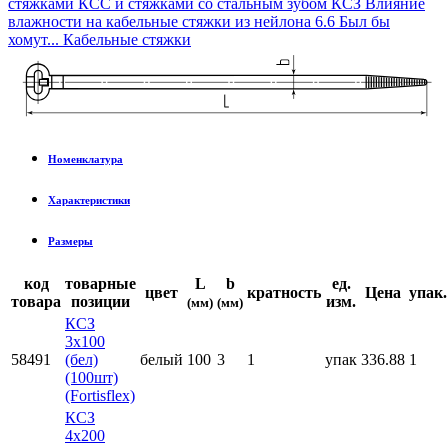
стяжками КСС и стяжками со стальным зубом КСЗ
Влияние
влажности на кабельные стяжки из нейлона 6.6
Был бы
хомут...
Кабельные стяжки
Номенклатура
Характеристики
Размеры
код
товарные
L
b
ед.
цвет
кратность
Цена
упак.
товара
позиции
изм.
(мм)
(мм)
КСЗ
3x100
58491
(бел)
белый
100
3
1
упак
336.88
1
(100шт)
(Fortisflex)
КСЗ
4x200