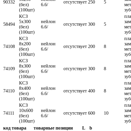
90332
отсутствует
250
5
(бел)
6.6/
ме
(100шт)
зу
КСЗ
пл
5x300
нейлон
зам
58494
отсутствует
300
5
(бел)
6.6/
ме
(100шт)
зу
КСЗ
пл
8x200
нейлон
зам
74108
отсутствует
200
8
(бел)
6.6/
ме
(100шт)
зу
КСЗ
пл
8x300
нейлон
зам
74109
отсутствует
300
8
(бел)
6.6/
ме
(100шт)
зу
КСЗ
пл
8x400
нейлон
зам
74110
отсутствует
400
8
(бел)
6.6/
ме
(100шт)
зу
КСЗ
пл
10x600
нейлон
зам
74111
отсутствует
600
10
(бел)
6.6/
ме
(100шт)
зу
код товара
товарные позиции
L
b