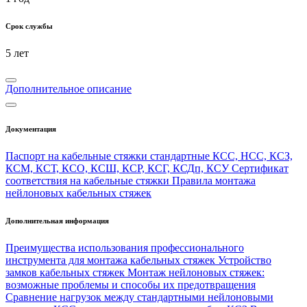
Срок службы
5 лет
Дополнительное описание
Документация
Паспорт на кабельные стяжки стандартные КСС, НСС, КСЗ,
КСМ, КСТ, КСО, КСШ, КСР, КСГ, КСДп, КСУ
Сертификат
соответствия на кабельные стяжки
Правила монтажа
нейлоновых кабельных стяжек
Дополнительная информация
Преимущества использования профессионального
инструмента для монтажа кабельных стяжек
Устройство
замков кабельных стяжек
Монтаж нейлоновых стяжек:
возможные проблемы и способы их предотвращения
Сравнение нагрузок между стандартными нейлоновыми