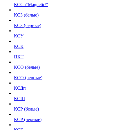
КСС \"Magnetic\"
КСЗ (белые)
КСЗ (черные)
КСУ
КСК
ПКТ
КСО (белые)
КСО (черные)
КСДп
КСШ
КСР (белые)
КСР (черные)
КСГ