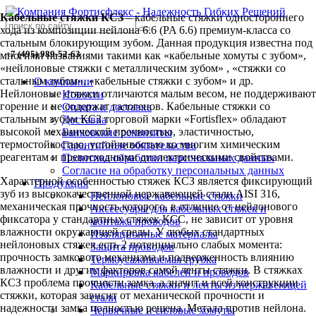
Кабельные стяжки КСЗ
– кабельные стяжки одностороннего
хода из композиции нейлона 6.6 (PA 6.6) премиум-класса со
стальным блокирующим зубом. Данная продукция известна под
+7 (495) 989-52-63
многими названиями такими как «кабельные хомуты с зубом»,
«нейлоновые стяжки с металлическим зубом» , «стяжки со
стальным зубом», «кабельные стяжки с зубом» и др.
О компании
Нейлоновые стяжки отличаются малым весом, не поддерживают
Новости
горение и не содержат галогенов. Кабельные стяжки со
Оплата и доставка
стальным зубом КСЗ торговой марки «Fortisflex» обладают
Доставка
высокой механической прочностью, эластичностью,
Банковские реквизиты
термостойкостью, устойчивостью ко многим химическим
Гарантийные обязательства
реагентам и превосходными диэлектрическими свойствами.
Политика обработки персональных данных
Согласие на обработку персональных данных
Характерной особенностью стяжек КСЗ является фиксирующий
Продукция
зуб из высококачественной нержавеющей стали AISI 316,
Нейлоновые кабельные стяжки
механическая прочность которого, в отличие от нейлонового
Аксессуары для кабельных стяжек и
фиксатора у стандартных стяжек КСС, не зависит от уровня
монтажа проводов
влажности окружающей среды. У любых стандартных
Изоляционные материалы
нейлоновых стяжек есть 2 потенциально слабых момента:
Защита проводов
прочность замкового механизма и подверженность влиянию
Термоусаживаемая трубка
влажности и других факторов самой ленты стяжки. В стяжках
Маркировка кабелей и проводов
КСЗ проблема прочности замка, а значит и всей конструкции
Кабельные стяжки и ленты из нержавеющей
стяжки, которая зависит от механической прочности и
стали
надежности замка полностью решена. Металл против нейлона.
Червячные и силовые хомуты