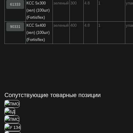
КСС 5х300
зеленый
300
4.8
1
упа
61333
(зел) (100шт)
(Fortisflex)
КСС 5х400
зеленый
400
4.8
1
упа
90331
(зел) (100шт)
(Fortisflex)
Сопутствующие товарные позиции