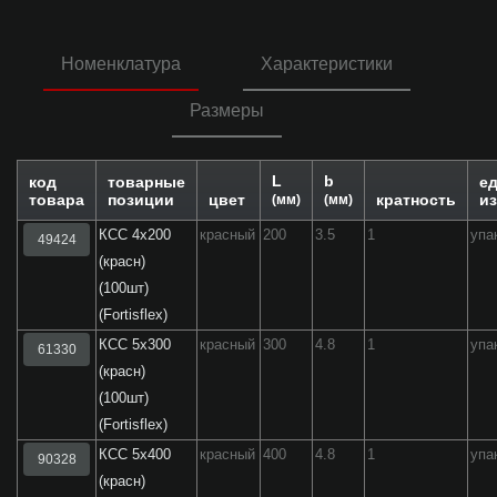
Номенклатура
Характеристики
Размеры
L
b
код
товарные
ед
товара
позиции
цвет
кратность
из
(мм)
(мм)
КСС 4х200
красный
200
3.5
1
упа
49424
(красн)
(100шт)
(Fortisflex)
КСС 5х300
красный
300
4.8
1
упа
61330
(красн)
(100шт)
(Fortisflex)
КСС 5х400
красный
400
4.8
1
упа
90328
(красн)