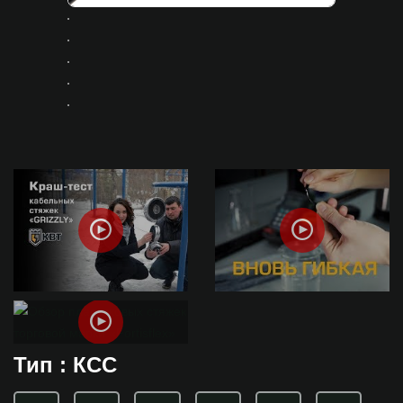
Тип : КСС