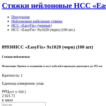
Стяжки нейлоновые НСС «EasyF
Продукция
Нейлоновые кабельные стяжки
НСС «EasyFix» (черные)
НСС «EasyFix» 9х1020 (черн) (100 шт.)
89930
НСС «EasyFix» 9х1020 (черн) (100 шт)
Стяжки нейлоновые
Назначение:
Крепеж и соединение в жгут кабелей и проводов диаметром до 295 мм
Кратность: 1
Единица измерения: упак
РРЦ
руб. (с НДС)
2 021.71
в заказ