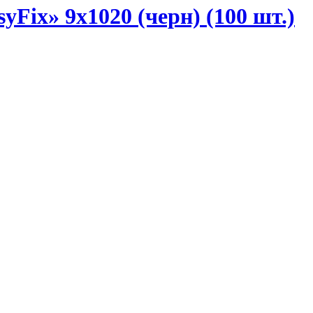
ix» 9х1020 (черн) (100 шт.)