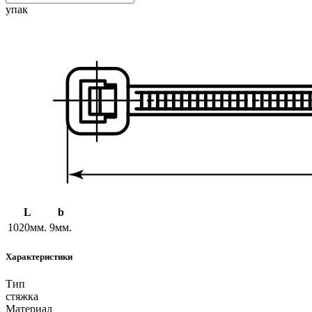
упак
L
b
1020мм.
9мм.
Характеристики
Тип
стяжка
Материал