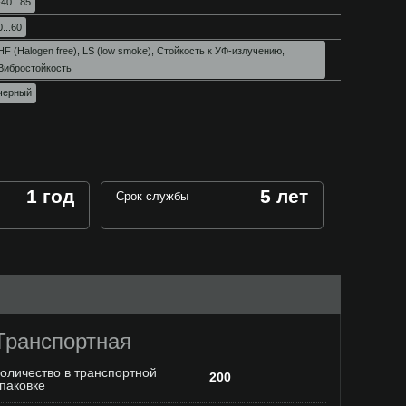
-40...85
0...60
HF (Halogen free), LS (low smoke), Стойкость к УФ-излучению,
Вибростойкость
черный
1 год
5 лет
Срок службы
Транспортная
оличество в транспортной
200
паковке