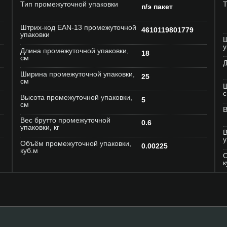
Тип промежуточной упаковки
Т
п/э пакет
Штрих-код EAN-13 промежуточной
4610119801779
упаковки
Ш
у
Длина промежуточной упаковки,
18
см
Д
Ширина промежуточной упаковки,
25
см
Ш
Высота промежуточной упаковки,
5
см
В
Вес брутто промежуточной
0.6
упаковки, кг
В
у
Объём промежуточной упаковки,
0.00225
куб.м
О
к