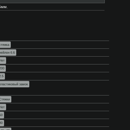
5мм.
стяжка
нейлон 6.6
Нет
200
2.5
пластиковый замок
Стяжки
Нет
50
80