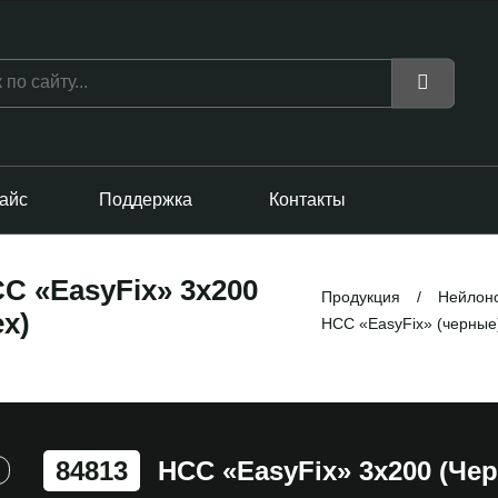
айс
Поддержка
Контакты
С «EasyFix» 3х200
Продукция
Нейлоно
ex)
НСС «EasyFix» (черные
84813
НСС «EasyFix» 3х200 (чер