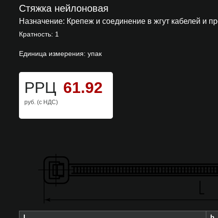
Стяжка нейлоновая
Назначение:
Крепеж и соединение в жгут кабелей и п
Кратность: 1
Единица измерения: упак
РРЦ
61.92
руб. (с НДС)
L
b