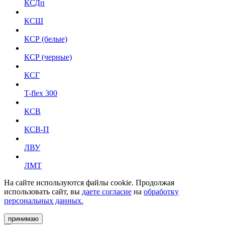
КСДп
КСШ
КСР (белые)
КСР (черные)
КСГ
T-flex 300
КСВ
КСВ-П
ЛВУ
ЛМТ
На сайте используются файлы cookie. Продолжая
использовать сайт, вы
даете согласие
на
обработку
персональных данных.
принимаю