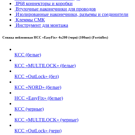
IP68 коннекторы и коробки
Втулочные наконечники для проводов
Изолированные наконечники, разъемы и соединители
Клеммы СМК
Инструмент для монтажа
Стяжка нейлоновая НСС «EasyFix» 4х200 (черн) (100шт) (Fortisflex)
КСС (белые)
КСС «MULTILOCK» (белые)
КСС «OutLock» (бел)
КСС «NORD» (белые)
НСС «EasyFix» (белые)
КСС (черные)
КСС «MULTILOCK» (черные)
КСС «OutLock» (черн)