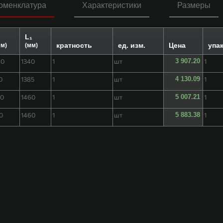
оменклатура
Характеристики
Размеры
L₁
кратность
ед. изм.
Цена
упак
мм)
(мм)
60
1340
1
шт
3 907.20
1
0
1385
1
шт
4 130.09
1
80
1460
1
шт
5 007.21
1
0
1460
1
шт
5 883.38
1