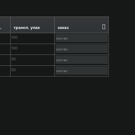
.
трансп. упак
заказ
100
100
50
50