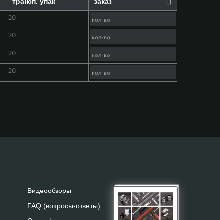
трансп. упак
заказ
20
20
20
20
Видеообзоры
FAQ (вопросы-ответы)