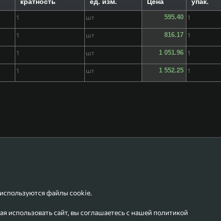
кратность
ед. изм.
Цена
упак.
1
шт
595.40
1
1
шт
816.17
1
1
шт
1 051.96
1
1
шт
1 552.25
1
 используются файлы cookie.
я использовать сайт, вы соглашаетесь с нашей
политикой